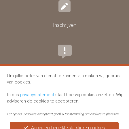
Inschrijven
Tip of klacht melden
Om jullie beter van dienst te kunnen zijn maken wij gebruik
van cookies.
In ons
privacystatement
staat hoe wij cookies inzetten. Wij
adviseren de cookies te accepteren.
Let op: als u cookies accepteert geeft u toestemming om cookies te plaatsen.
Huisartspraktijken Menting en Vriends
Accepteer beperkte statistieken cookies