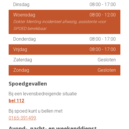
Dinsdag
08:00
-
17:00
Woensdag
08:00
-
12:00
Dokter Menting incidenteel afwezig, assistente voor
SPOED bereikbaar
Donderdag
08:00
-
17:00
Vrijdag
08:00
-
17:00
Zaterdag
Gesloten
Zondag
Gesloten
Spoedgevallen
Bij een levensbedreigende situatie
bel 112
Bij spoed kunt u bellen met
0165-391499
.
Avond-, nacht- en weekenddienst