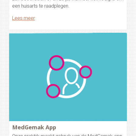
een huisarts te raadplegen.
Lees meer
MedGemak App